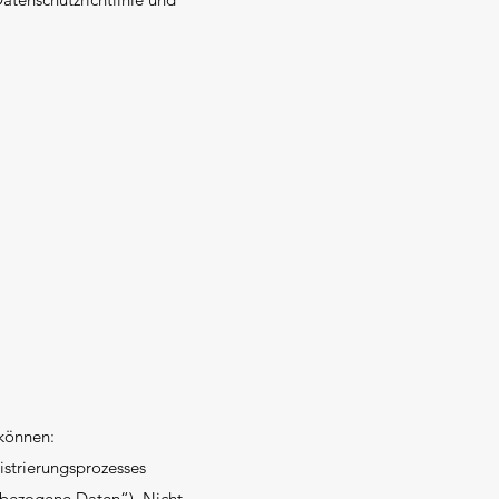
 können:
gistrierungsprozesses
nbezogene Daten“). Nicht