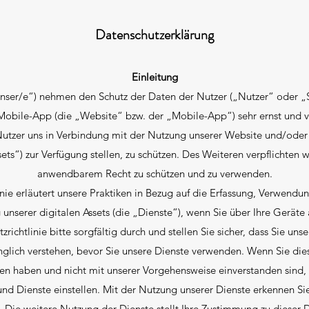
Datenschutzerklärung
Einleitung
unser/e“) nehmen den Schutz der Daten der Nutzer („Nutzer“ oder „
obile-App (die „Website“ bzw. der „Mobile-App“) sehr ernst und ve
Nutzer uns in Verbindung mit der Nutzung unserer Website und/ode
ets“) zur Verfügung stellen, zu schützen. Des Weiteren verpflichten 
anwendbarem Recht zu schützen und zu verwenden.
inie erläutert unsere Praktiken in Bezug auf die Erfassung, Verwendu
nserer digitalen Assets (die „Dienste“), wenn Sie über Ihre Geräte 
richtlinie bitte sorgfältig durch und stellen Sie sicher, dass Sie uns
glich verstehen, bevor Sie unsere Dienste verwenden. Wenn Sie dies
den haben und nicht mit unserer Vorgehensweise einverstanden sind,
 und Dienste einstellen. Mit der Nutzung unserer Dienste erkennen S
n. Die weitere Nutzung der Dienste stellt Ihre Zustimmung zu dieser D