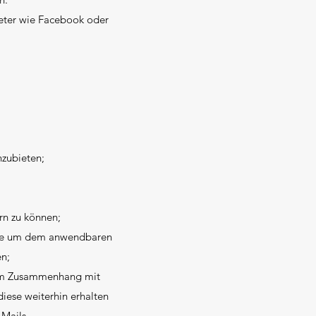
bieter wie Facebook oder
nzubieten;
rn zu können;
owie um dem anwendbaren
n;
 im Zusammenhang mit
diese weiterhin erhalten
-Mails.