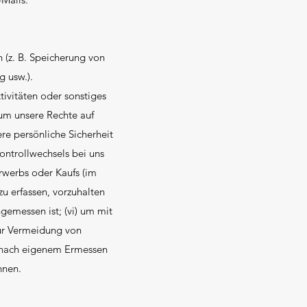
 (z. B. Speicherung von
g usw.).
ivitäten oder sonstiges
 um unsere Rechte auf
re persönliche Sicherheit
Kontrollwechsels bei uns
werbs oder Kaufs (im
zu erfassen, vorzuhalten
gemessen ist; (vi) um mit
Zur Vermeidung von
n nach eigenem Ermessen
nnen.