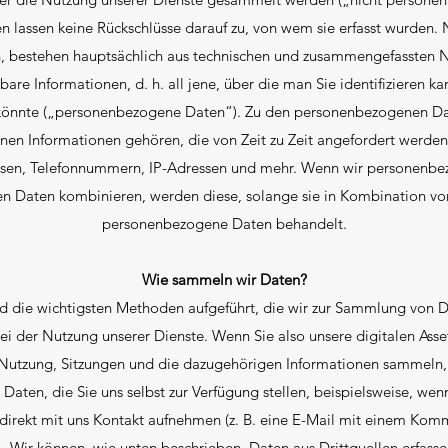
 lassen keine Rückschlüsse darauf zu, von wem sie erfasst wurden.
en, bestehen hauptsächlich aus technischen und zusammengefassten 
erbare Informationen, d. h. all jene, über die man Sie identifizieren 
 könnte („personenbezogene Daten“). Zu den personenbezogenen Dat
nnen Informationen gehören, die von Zeit zu Zeit angefordert werde
ssen, Telefonnummern, IP-Adressen und mehr. Wenn wir personenbez
 Daten kombinieren, werden diese, solange sie in Kombination vorl
personenbezogene Daten behandelt.
Wie sammeln wir Daten?
d die wichtigsten Methoden aufgeführt, die wir zur Sammlung von 
ei der Nutzung unserer Dienste. Wenn Sie also unsere digitalen Ass
 Nutzung, Sitzungen und die dazugehörigen Informationen sammeln, 
 Daten, die Sie uns selbst zur Verfügung stellen, beispielsweise, wen
irekt mit uns Kontakt aufnehmen (z. B. eine E-Mail mit einem Kom
Wir können, wie unten beschrieben, Daten aus Drittquellen erfasse