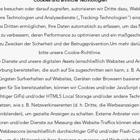
e besuchen oder darauf zugreifen, autorisieren wir Dritte dazu, Web
ere Technologien und Analysedienste („Tracking-Technologien“) einz
 Dritten ermöglichen, Ihre Daten automatisch zu erfassen, um das 
s zu verbessern, deren Performance zu optimieren und ein maßgesch
 zu Zwecken der Sicherheit und der Betrugsprävention.Um mehr darübe
bitte unsere Cookie-Richtlinie.
 Dienste und unsere digitalen Assets (einschließlich Websites und 
bung bereitstellen, die auch auf Sie zugeschnitten sein kann, z. B. 
jüngsten Surfverhalten auf Websites, Geräten oder Browsern basieren
n für Sie bereitzustellen, können wir Cookies und/oder JavaScri
sichtiger GIFs) und/oder HTML5 Local Storage und/oder andere Techn
etzen, wie z. B. Netzwerkinserenten (d. h. Dritte, die Werbeanzeigen
inblenden), um gezielte Anzeigen zu schalten. Externe Anbieter vo
ren und/oder Dienste zur Messung des Website-Traffics können ebe
Webbeacons (einschließlich durchsichtiger GIFs) und/oder Flash-Co
, um die Wirksamkeit ihrer Anzeigen zu messen und Werbeinhalte fü