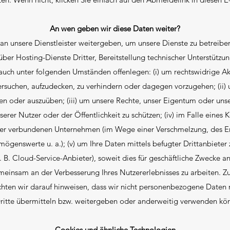
An wen geben wir diese Daten weiter?
an unsere Dienstleister weitergeben, um unsere Dienste zu betreiben
ber Hosting-Dienste Dritter, Bereitstellung technischer Unterstützun
auch unter folgenden Umständen offenlegen: (i) um rechtswidrige Akt
ersuchen, aufzudecken, zu verhindern oder dagegen vorzugehen; (ii)
n oder auszuüben; (iii) um unsere Rechte, unser Eigentum oder unse
serer Nutzer oder der Öffentlichkeit zu schützen; (iv) im Falle eines 
rer verbundenen Unternehmen (im Wege einer Verschmelzung, des Er
mögenswerte u. a.); (v) um Ihre Daten mittels befugter Drittanbieter 
. B. Cloud-Service-Anbieter), soweit dies für geschäftliche Zwecke an
meinsam an der Verbesserung Ihres Nutzererlebnisses zu arbeiten. 
hten wir darauf hinweisen, dass wir nicht personenbezogene Date
ritte übermitteln bzw. weitergeben oder anderweitig verwenden kö
Cookies und ähnliche Technologien